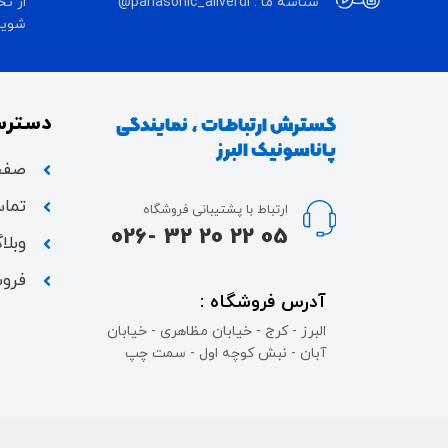
شناسه ما : panasonic_aliverdi@
از تخ
شوید 
دسترس
گسترش ارتباطات ، نمایندگی
پاناسونیک البرز
صفح
تماس
ارتباط با پشتیبانی فروشگاه
05 22 20 32 -026
وبلا
فروش
آدرس فروشگاه :
البرز - کرج - خیابان مظاهری - خیابان
آبان - نبش کوچه اول - سمت چپ