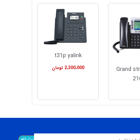
t31p yalink
2،300،000
تومان
Grand st
21