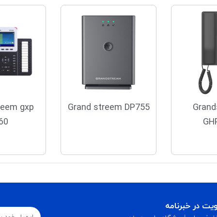
reem gxp
Grand streem DP755
Grand
60
GH
ت در خبرنامه