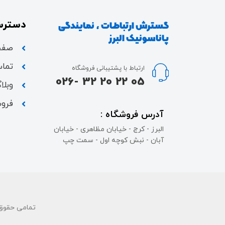
دسترس
گسترش ارتباطات ، نمایندگی
پاناسونیک البرز
صفح
تماس
ارتباط با پشتیبانی فروشگاه
05 22 20 32 -026
وبلا
فروش
آدرس فروشگاه :
البرز - کرج - خیابان مظاهری - خیابان
آبان - نبش کوچه اول - سمت چپ
تمامی حقوق 