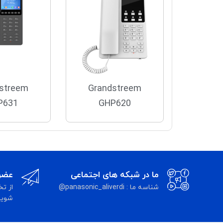
streem
Grandstreem
P631
GHP620
ما در شبکه های اجتماعی
عضوی
شناسه ما : panasonic_aliverdi@
از تخ
شوید 