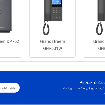
eem DP752
Grandstreem
Grand
GHP631W
GH
ت در خبرنامه
فیف های فروشگاه ما بهره مند
...