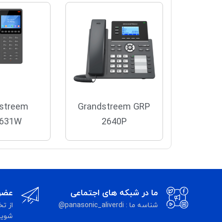
streem
Grandstreem GRP
631W
2640P
ما در شبکه های اجتماعی
عضوی
شناسه ما : panasonic_aliverdi@
از تخ
شوید 