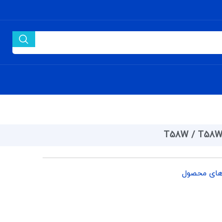
T58W / T58W
های محصول