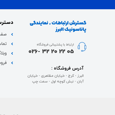
دسترس
گسترش ارتباطات ، نمایندگی
پاناسونیک البرز
صفح
تماس
ارتباط با پشتیبانی فروشگاه
05 22 20 32 -026
وبلا
فروش
آدرس فروشگاه :
البرز - کرج - خیابان مظاهری - خیابان
آبان - نبش کوچه اول - سمت چپ