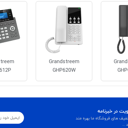
streem
Grandstreem
Grand
612P
GHP620W
GHP
ت در خبرنامه
فیف های فروشگاه ما بهره مند
...