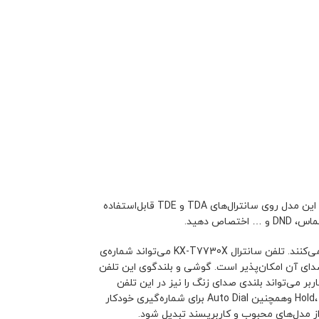
مدل KX-T7730X از تلفن‌های سانترال شرکت پاناسونیک است که علاوه بر کیفیت ساخت، قابلیت‌های درخور توجهی برای ارائه دارد. این مدل روی سانترال‌های TDA و TDE قابل‌استفاده
این کلیدها دارای دو چراغ LED به رنگ‌های قرمز و سبز هستند که وضعیت آن‌ها را مشخص می‌کنند. تلفن سانترال KX-T7730X می‌تواند شماره‌ی
صدای آن امکان‌پذیر است. گوشی و بلندگوی این تلفن
 می‌تواند بلندی صدای زنگ را نیز در این تلفن
سانترال KX-T7730X تنظیم کند. این محصول از کلیدهای Hold، Flash/Recal، Transfer، Pause وهمچنین Auto Dial برای شماره‌گیری خودکار
ز مدل‌های محبوب و کاربرپسند تبدیل شود.