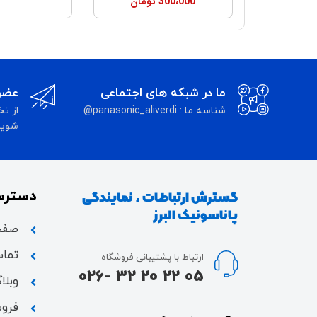
300،000
تومان
ما در شبکه های اجتماعی
عضوی
شناسه ما : panasonic_aliverdi@
از تخ
شوید 
دسترس
گسترش ارتباطات ، نمایندگی
پاناسونیک البرز
صفح
تماس
ارتباط با پشتیبانی فروشگاه
05 22 20 32 -026
وبلا
فروش