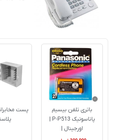
باتری تلفن بیسیم
پاناسونیک P-P513 |
پلاست
اورجینال |