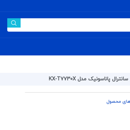
انترال پاناسونیک مدل KX-T7730X
د
های محصول