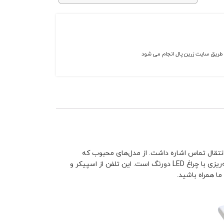
ز طریق سایت زرین پال انجام می شود
ر می‌گیرند و از قابلیت‌ آن‌ها می‌توان به کلیدهای CO قابل‌برنامه‌ریزی برای انتقال تماس اشاره داشت. از مدل‌های محبوب که
باقیمت معقولی عرضه می‌شود، KX-T7730X نام دارد و از محصولات شرکت پاناسونیک است. این تلفن دارای 12 کلید CO قابل‌برنامه‌ریزی با چراغ LED دورنگ است. این تلفن از اسپیکر و
ما همراه باشید.