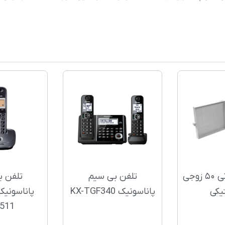
پست مخابراتی ۵۰ زوجی
تلفن بی سیم
تلفن ب
یکی
پاناسونیک KX-TGF340
511