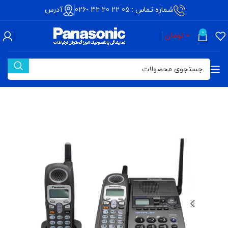
شماره تماس :
05 22 20 32 -026
آدرس
0
0
تومان