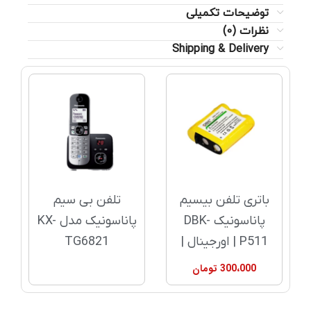
توضیحات تکمیلی
نظرات (0)
Shipping & Delivery
باتری تلفن بیسیم
تلفن بی سیم
پاناسونیک DBK-
پاناسونیک مدل KX-
P511 | اورجینال |
TG6821
300،000
تومان