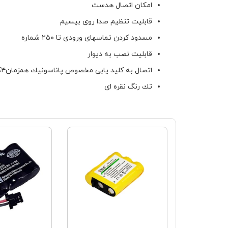
امكان اتصال هدست
قابليت تنظيم صدا روى بيسيم
مسدود كردن تماسهاى ورودى تا ٢٥٠ شماره
قابليت نصب به ديوار
اتصال به كليد يابى مخصوص پاناسونيك همزمان٤كليد ياب
تك رنگ نقره اى