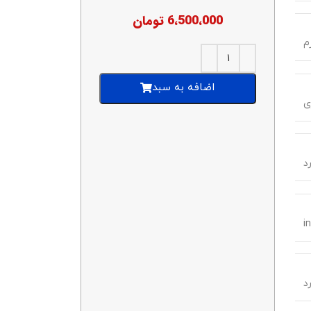
6،500،000
تومان
اضافه‌ به سبد
ی
رد
رد