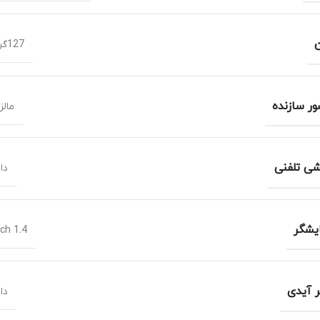
127گرم
ر سازنده
مالز
ی تلفنی
دا
یشگر
1.4 inch
ر آیدی
دا