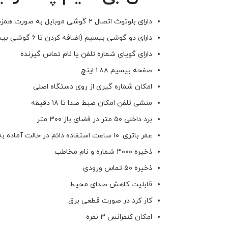
داراى بلوتوث اتصال ٢ گوشى موبايل به صورت همزمان
داراى دو گوشى بيسيم (اضافه كردن تا ٦ گوشى بيسم)
داراى گوياى شماره تلفن يا نام تماس گيرنده
صفحه بيسيم ١.٨٨ اينچ
امكان شماره گيرى از روى دستگاه اصلى
منشى تلفن امكان ضبط صدا تا ١٨ دقيقه
برد داخلى ٥٠ متر در فضاى باز ٣٠٠ متر
عمر باترى: ١٠ ساعت استفاده دائم در حالت آماده به كار٢٦٠ ساعت
ذخيره ٣٠٠٠ شماره و نام مخاطب
ذخيره ٥٠ تماس ورودى
قابليت كاهش صداى محيط
كار كرد در صورت قطعى برق
امكان كنفرانس ٣ نفره