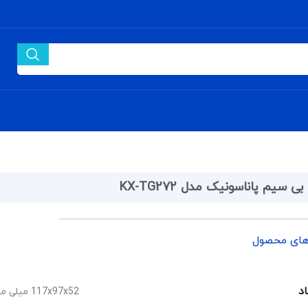
ی سیم پاناسونیک مدل KX-TG272
های محصول
اد
117x97x52 میلی متر