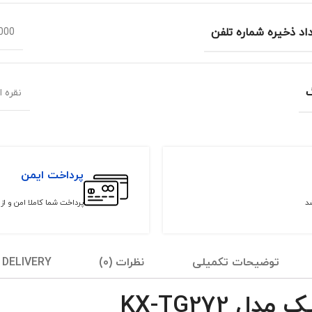
اد ذخیره شماره تلفن
000
گ
نقره ا
پرداخت ایمن
شد
پرداخت شما کاملا امن و ا
توضیحات تکمیلی
نظرات (0)
 DELIVERY
 KX-TG272