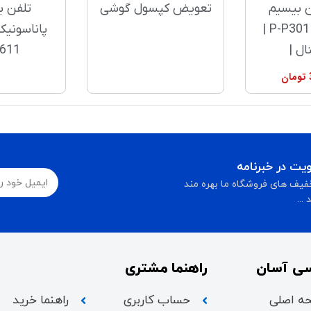
ن بیسیم
تعویض کپسول گوشی
تلفن ب
پاناسونیک P-P301 |
ال |
611
تومان
ت در خبرنامه
فیف های فروشگاه ما بهره مند
...
ی آسان
راهنما مشتری
ه اصلی
حساب کاربری
راهنما خرید