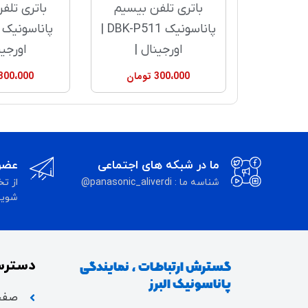
باتری تلفن بیسیم
باتری تلف
پاناسونیک DBK-P511 |
اورجینال |
اورجین
300،000
تومان
300،000
ما در شبکه های اجتماعی
عضوی
شناسه ما : panasonic_aliverdi@
از تخ
شوید 
دسترس
گسترش ارتباطات ، نمایندگی
پاناسونیک البرز
صفح