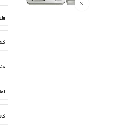
برای بزرگنمایی کلیک کنید
وزن
کشو
منش
نما
کال