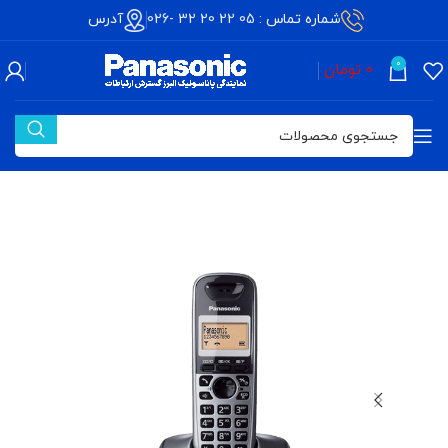
شماره تماس :
05 22 20 32 -026
آدرس
0
0
تومان