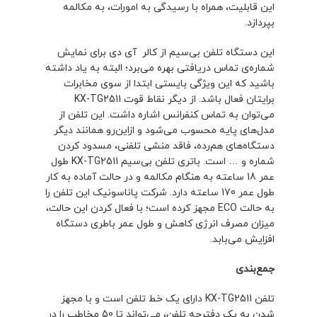
این قابلیت، همراه با رسیدگی به امورات، به مکالمه
بپردازد.
این دستگاه تلفن بی‌سیم از کالر آی دی برای نمایش
شماره‌ی تماس دریافتی بهره می‌برد؛ البته به یاد داشته
باشید که این ویژگی بایستی ابتدا از سوی مخابرات
برایتان فعال باشد. از دیگر نقاط قوت KX-TG2511
می‌توان به تماس کنفرانس اشاره داشت. این تلفن از
مدل‌های پایه محسوب می‌شود و ازاین‌رو همانند دیگر
دستگاه‌های هم‌رده، فاقد منشی تلفنی، مسدود کردن
شماره و … است. باتری تلفن بی‌سیم KX-TG2511 طول
عمر 18 ساعته به هنگام مکالمه و در حالت آماده به کار
طول عمر 170 ساعته دارد. شرکت پاناسونیک این تلفن را
به حالت ECO مجهز کرده است؛ با فعال کردن این حالت،
میزان مصرف انرژی کاهش و طول عمر باطری دستگاه
افزایش می‌بابد.
جمع‌بندی
تلفن KX-TG2511 دارای یک خط تلفن است و با مجهز
شدن به یک دفترچه تلفن، می‌تواند تا 50 مخاطب را در