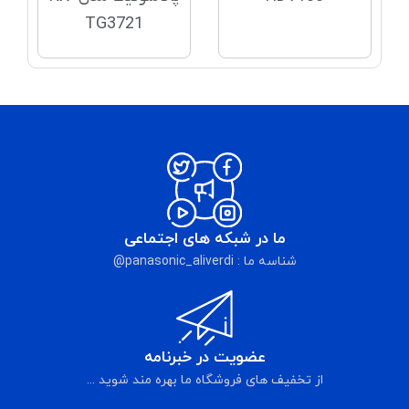
TG3721
ما در شبکه های اجتماعی
شناسه ما : panasonic_aliverdi@
عضویت در خبرنامه
از تخفیف های فروشگاه ما بهره مند شوید ...