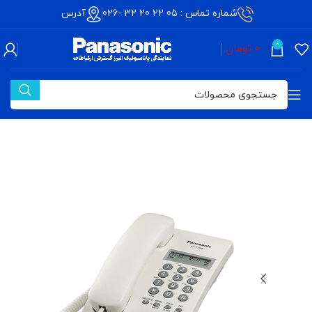
شماره تماس :
05 22 20 32 -026
آدرس
0
0
تومان