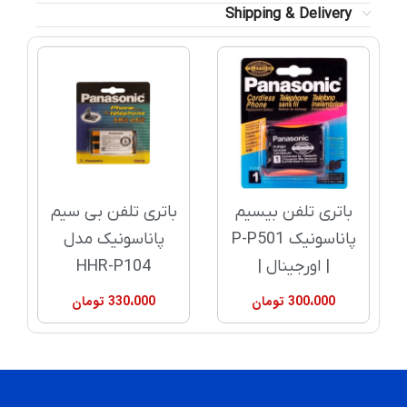
Shipping & Delivery
باتری تلفن بیسیم
باتری تلفن بی سیم
پاناسونیک P-P501
پاناسونیک مدل
| اورجینال |
HHR-P104
300،000
تومان
330،000
تومان