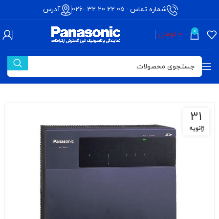
شماره تماس :
05 22 20 32 -026
آدرس
0
0
تومان
31
ژانویه