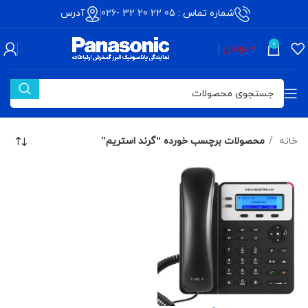
شماره تماس :
05 22 20 32 -026
آدرس
0
0
تومان
خانه
محصولات برچسب خورده “گرند استریم”